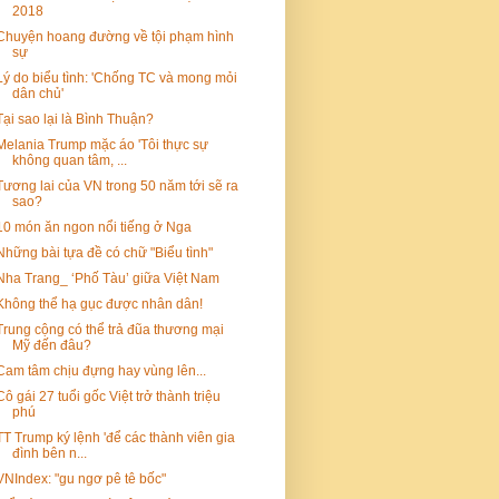
2018
Chuyện hoang đường về tội phạm hình
sự
Lý do biểu tình: 'Chống TC và mong mỏi
dân chủ'
Tại sao lại là Bình Thuận?
Melania Trump mặc áo 'Tôi thực sự
không quan tâm, ...
Tương lai của VN trong 50 năm tới sẽ ra
sao?
10 món ăn ngon nổi tiếng ở Nga
Những bài tựa đề có chữ "Biểu tình"
Nha Trang_ ‘Phố Tàu’ giữa Việt Nam
Không thể hạ gục được nhân dân!
Trung cộng có thể trả đũa thương mại
Mỹ đến đâu?
Cam tâm chịu đựng hay vùng lên...
Cô gái 27 tuổi gốc Việt trở thành triệu
phú
TT Trump ký lệnh 'để các thành viên gia
đình bên n...
VNIndex: "gu ngơ pê tê bốc"