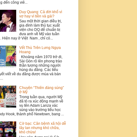
g đến công viê...
Duy Quang: Cả đời khổ vì
vợ hay vì tiền và gái?
Sau một thời gian điều trị,
gia đình làm thủ tục xuất
viện cho DQ để chuẩn bị
đưa anh về Mỹ vào tuần
. Hiện nay ở Việt Nam , chỉ có...
Vết Thù Trên Lưng Ngựa
Hoang
Khoảng năm 1970 trở đi,
Sài Gòn rộ lên phong trào
thần tượng những người
hùng du đãng. Các tiểu
yết viết về du đãng được mùa và bán
...
Chuyện “Thiên đàng súng”
ở Mỹ
Trong tuần qua, người Mỹ
đã tỏ ra xúc động mạnh về
vụ tên Adam Lanza vác
súng vào trường tiểu học
dy Hook, thành phố Newtown, bang ...
Cờ bạc: Căn bệnh xã hội dễ
lây lan nhưng khó chữa,
khó chừa!