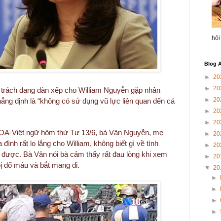
hỏi
Blog A
►
20
►
20
u trách đang dàn xếp cho William Nguyễn gặp nhân
►
20
ẳng định là “không có sử dụng vũ lực liên quan đến cá
►
20
►
20
OA-Việt ngữ hôm thứ Tư 13/6, bà Vân Nguyễn, mẹ
►
20
đình rất lo lắng cho William, không biết gì về tình
►
20
ạc được. Bà Vân nói bà cảm thấy rất đau lòng khi xem
►
20
ị đổ máu và bắt mang đi.
▼
20
►
►
►
►