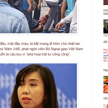
nhữ
thâ
đối
đầu, mặt đầy máu, bị bắt mang đi hôm chủ nhật lan
thứ Năm 14/6, phát ngôn viên Bộ Ngoại giao Việt Nam
n bị câu lưu vì "phá hoại trật tự công cộng".
Ngu
sắc