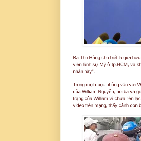
Bà Thu Hằng cho biết là giới hữ
viên lãnh sự Mỹ ở tp.HCM, và kh
nhân này”.
Trong một cuộc phỏng vấn với V
của William Nguyễn, nói bà và gia 
trạng của William vì chưa liên l
video trên mạng, thấy cảnh con b