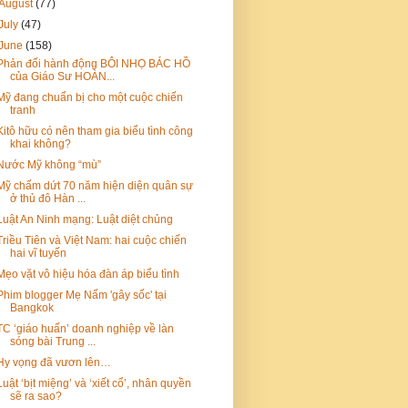
August
(77)
July
(47)
June
(158)
Phản đối hành động BÔI NHỌ BÁC HỒ
của Giáo Sư HOÀN...
Mỹ đang chuẩn bị cho một cuộc chiến
tranh
Kitô hữu có nên tham gia biểu tình công
khai không?
Nước Mỹ không “mù”
Mỹ chấm dứt 70 năm hiện diện quân sự
ở thủ đô Hàn ...
Luật An Ninh mạng: Luật diệt chủng
Triều Tiên và Việt Nam: hai cuộc chiến
hai vĩ tuyến
Mẹo vặt vô hiệu hóa đàn áp biểu tình
Phim blogger Mẹ Nấm 'gây sốc' tại
Bangkok
TC ‘giáo huấn’ doanh nghiệp về làn
sóng bài Trung ...
Hy vọng đã vươn lên…
Luật ‘bịt miệng’ và ‘xiết cổ’, nhân quyền
sẽ ra sao?