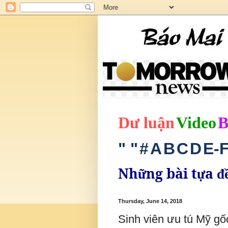
D
ư
lu
ậ
n
Video
" "
#
A
B
C
D
E-
Nh
ng bài t
a
ữ
ự
đ
Thursday, June 14, 2018
Sinh viên ưu tú Mỹ gốc