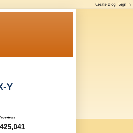
X-Y
Pageviews
,425,041