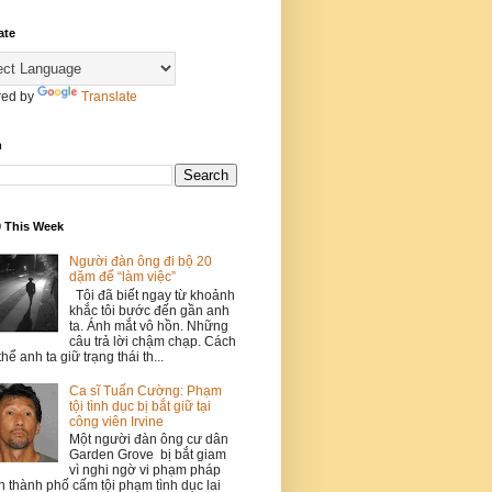
ate
ed by
Translate
h
0 This Week
Người đàn ông đi bộ 20
dặm để “làm việc”
Tôi đã biết ngay từ khoảnh
khắc tôi bước đến gần anh
ta. Ánh mắt vô hồn. Những
câu trả lời chậm chạp. Cách
thể anh ta giữ trạng thái th...
Ca sĩ Tuấn Cường: Phạm
tội tình dục bị bắt giữ tại
công viên Irvine
Một người đàn ông cư dân
Garden Grove bị bắt giam
vì nghi ngờ vi phạm pháp
h thành phố cấm tội phạm tình dục lai