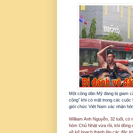
Một công dân Mỹ đang bị giam cầm
cộng" khi có mặt trong các cuộc b
giới chức Việt Nam xác nhận h
William Anh Nguyễn, 32 tuổi, có 
hôm Chủ Nhật vừa rồi, khi đông 
về kế hoạch thành lập các đặc kh