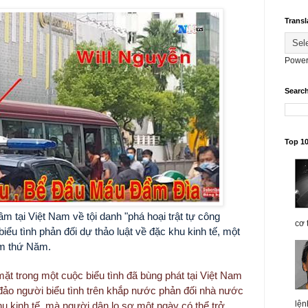
Transl
Power
Searc
Top 1
 tại Việt Nam về tội danh "phá hoại trật tự công
cơ 
iểu tình phản đối dự thảo luật về đặc khu kinh tế, một
ôm thứ Năm.
mặt trong một cuộc biểu tình đã bùng phát tại Việt Nam
đảo người biểu tình trên khắp nước phản đối nhà nước
lện
u kinh tế, mà người dân lo sợ một ngày có thể trở