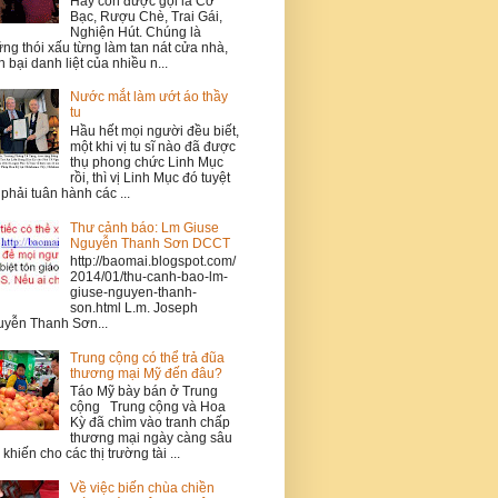
Hay còn được gọi là Cờ
Bạc, Rượu Chè, Trai Gái,
Nghiện Hút. Chúng là
ng thói xấu từng làm tan nát cửa nhà,
n bại danh liệt của nhiều n...
Nước mắt làm ướt áo thầy
tu
Hầu hết mọi người đều biết,
một khi vị tu sĩ nào đã được
thụ phong chức Linh Mục
rồi, thì vị Linh Mục đó tuyệt
 phải tuân hành các ...
Thư cảnh báo: Lm Giuse
Nguyễn Thanh Sơn DCCT
http://baomai.blogspot.com/
2014/01/thu-canh-bao-lm-
giuse-nguyen-thanh-
son.html L.m. Joseph
yễn Thanh Sơn...
Trung cộng có thể trả đũa
thương mại Mỹ đến đâu?
Táo Mỹ bày bán ở Trung
cộng Trung cộng và Hoa
Kỳ đã chìm vào tranh chấp
thương mại ngày càng sâu
 khiến cho các thị trường tài ...
Về việc biến chùa chiền