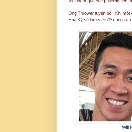
Việt Nam qua các phương tiện tr
Ông Thrower tuyên bố: "Khi một 
Hoa Kỳ sẽ làm việc để cung cấp t
Will