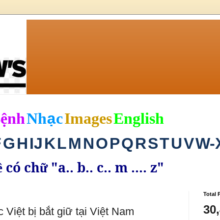
B
ệ
nh
Nh
c
Images
English
ạ
F
G
H
I
J
K
L
M
N
O
P
Q
R
S
T
U
V
W-
có ch
"a.. b.. c.. m .... z"
ề
ữ
Total 
30
 Việt bị bắt giữ tại Việt Nam