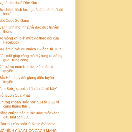
Nghề cho thuê Đặc Khu
Sự chênh lệch lương bắt đầu từ lúc 'tuổi
teen'
Một Cuộc So Găng
Cảnh tỉnh mới nhất về đạo đức truyền
thông
Ác mộng khi biết mức độ theo dõi của
Facebook
VN làm gì với du khách '0 đồng' từ TC?
Các mũi giáp công mà Mỹ tung ra để hạ
gục Trung cộng
Dối trá và màn kịch lừa đảo của tà
quyền
Bắc Hàn thay đổi giọng điệu tuyên
truyền
Tom Bob_ street art “thiên tài vẽ bậy”
Nỗi Buồn Của Phật
Chứng khoán "bốc hơi" 514 tỷ USD vì
căng thẳng thư...
Bằng chứng bán nước đây! "Một vành
đai, một con đư...
Tâm thư của phật tử Rose ở Atlanta
MÔ HÌNH CỦA CUỘC CÁCH MẠNG