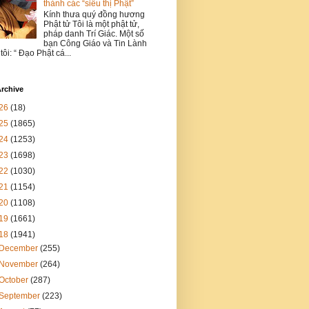
thành các “siêu thị Phật”
Kính thưa quý đồng hương
Phật tử Tôi là một phật tử,
pháp danh Trí Giác. Một số
bạn Công Giáo và Tin Lành
 tôi: “ Đạo Phật cá...
rchive
26
(18)
25
(1865)
24
(1253)
23
(1698)
22
(1030)
21
(1154)
20
(1108)
19
(1661)
18
(1941)
December
(255)
November
(264)
October
(287)
September
(223)