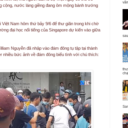
vãn
ng cộng, nước láng giềng đang ôm mộng bành trướng
i Việt Nam hôm thứ bảy 9/6 để thư giãn trong khi chờ
rường đại học nổi tiếng của Singapore dự kiến vào giữa
sau
illiam Nguyễn đã nhập vào đám đông tụ tập tại thành
er nhiều bức ảnh về đám đông biểu tình với chú thích:
thu
chạ
San