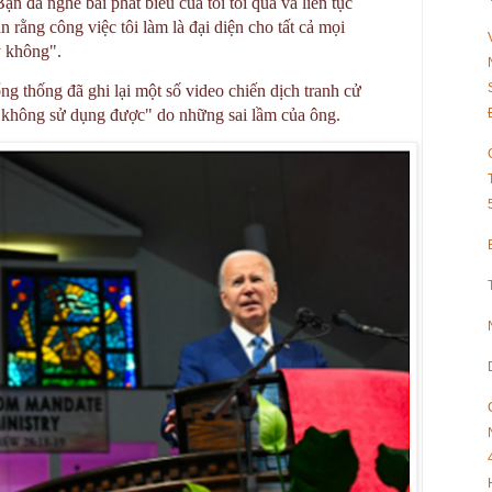
Bạn đã nghe bài phát biểu của tôi tối qua và liên tục
in rằng công việc tôi làm là đại diện cho tất cả mọi
y không".
ng thống đã ghi lại một số video chiến dịch tranh cử
"không sử dụng được" do những sai lầm của ông.