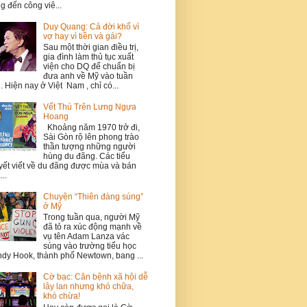
g đến công viê...
Duy Quang: Cả đời khổ vì
vợ hay vì tiền và gái?
Sau một thời gian điều trị,
gia đình làm thủ tục xuất
viện cho DQ để chuẩn bị
đưa anh về Mỹ vào tuần
. Hiện nay ở Việt Nam , chỉ có...
Vết Thù Trên Lưng Ngựa
Hoang
Khoảng năm 1970 trở đi,
Sài Gòn rộ lên phong trào
thần tượng những người
hùng du đãng. Các tiểu
yết viết về du đãng được mùa và bán
...
Chuyện “Thiên đàng súng”
ở Mỹ
Trong tuần qua, người Mỹ
đã tỏ ra xúc động mạnh về
vụ tên Adam Lanza vác
súng vào trường tiểu học
dy Hook, thành phố Newtown, bang ...
Cờ bạc: Căn bệnh xã hội dễ
lây lan nhưng khó chữa,
khó chừa!