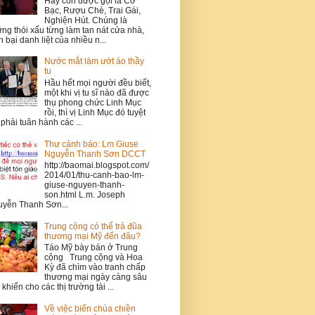
Hay còn được gọi là Cờ
Bạc, Rượu Chè, Trai Gái,
Nghiện Hút. Chúng là
ng thói xấu từng làm tan nát cửa nhà,
n bại danh liệt của nhiều n...
Nước mắt làm ướt áo thầy
tu
Hầu hết mọi người đều biết,
một khi vị tu sĩ nào đã được
thụ phong chức Linh Mục
rồi, thì vị Linh Mục đó tuyệt
 phải tuân hành các ...
Thư cảnh báo: Lm Giuse
Nguyễn Thanh Sơn DCCT
http://baomai.blogspot.com/
2014/01/thu-canh-bao-lm-
giuse-nguyen-thanh-
son.html L.m. Joseph
yễn Thanh Sơn...
Trung cộng có thể trả đũa
thương mại Mỹ đến đâu?
Táo Mỹ bày bán ở Trung
cộng Trung cộng và Hoa
Kỳ đã chìm vào tranh chấp
thương mại ngày càng sâu
 khiến cho các thị trường tài ...
Về việc biến chùa chiền