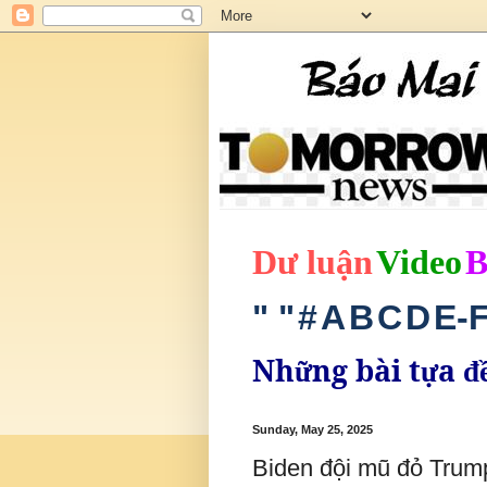
D
ư
lu
ậ
n
Video
" "
#
A
B
C
D
E-
Nh
ng bài t
a
ữ
ự
đ
Sunday, May 25, 2025
Biden đội mũ đỏ Trum