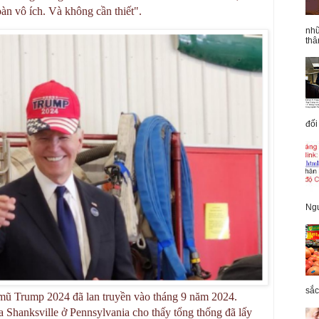
àn vô ích. Và không cần thiết".
nhữ
thâ
đối
Ngu
sắc
 mũ Trump 2024 đã lan truyền vào tháng 9 năm 2024.
a Shanksville ở Pennsylvania cho thấy tổng thống đã lấy