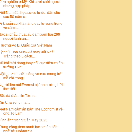
Cơn nghiện ở Mỹ: Khí cười chết người
nhưng hợp pháp
Việt Nam đã thực sự có tự do, dân chủ
sau 50 năm c...
Vi khuẩn có khả năng gây tử vong trong
ve xâm lấn ...
Bác sĩ phẫu thuật ấu dâm xâm hại 299
người lãnh án...
Trường Võ Bị Quốc Gia Việt Nam
Tỷ phú Elon Musk đã thay đổi Nhà
Trắng theo 5 cách...
Vũ khí mới đang thay đổi cục diện chiến
trường Ukr...
Một gia đình cứu sống và cưu mang trẻ
mồ côi trong...
Người leo núi Everest bị ảnh hưởng bởi
thời tiết
Bão đá ở Austin Texas
Xin Cha sống mãi...
Việt Nam cấm ấn bản The Economist về
ông Tô Lâm
Hình ảnh trong tuần May 2025
Trung cộng đem oanh tạc cơ tân tiến
nhất tới Hoàng Sa