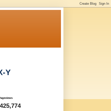
X-Y
Pageviews
,425,774