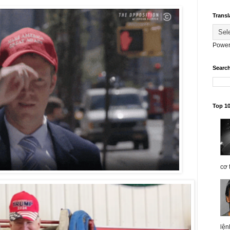
Transl
Power
Searc
Top 1
cơ 
lện