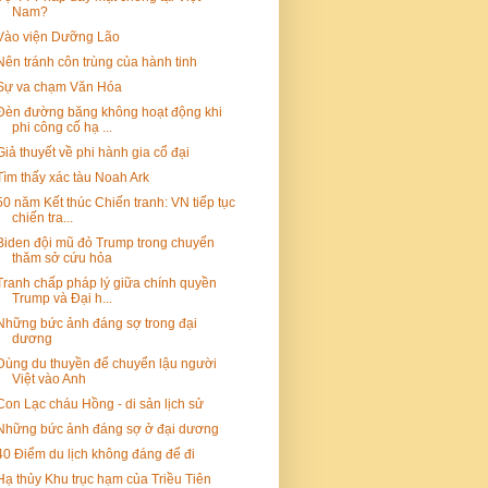
Nam?
Vào viện Dưỡng Lão
Nên tránh côn trùng của hành tinh
Sự va chạm Văn Hóa
Đèn đường băng không hoạt động khi
phi công cố hạ ...
Giả thuyết về phi hành gia cổ đại
Tìm thấy xác tàu Noah Ark
50 năm Kết thúc Chiến tranh: VN tiếp tục
chiến tra...
Biden đội mũ đỏ Trump trong chuyến
thăm sở cứu hỏa
Tranh chấp pháp lý giữa chính quyền
Trump và Đại h...
Những bức ảnh đáng sợ trong đại
dương
Dùng du thuyền để chuyển lậu người
Việt vào Anh
Con Lạc cháu Hồng - di sản lịch sử
Những bức ảnh đáng sợ ở đại dương
40 Điểm du lịch không đáng để đi
Hạ thủy Khu trục hạm của Triều Tiên