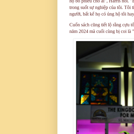
họ bỏ phiếu cho ai", Harris nói. "
trong suốt sự nghiệp của tôi. Tôi t
người, bất kể họ có ủng hộ tôi ha
Cuốn sách cũng tiết lộ rằng cựu tổ
năm 2024 mà cuối cùng bị coi là 