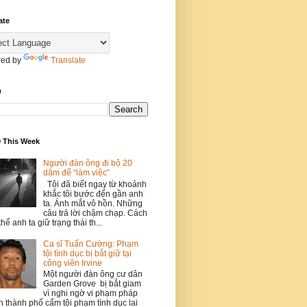
ate
ed by
Translate
h
0 This Week
Người đàn ông đi bộ 20
dặm để “làm việc”
Tôi đã biết ngay từ khoảnh
khắc tôi bước đến gần anh
ta. Ánh mắt vô hồn. Những
câu trả lời chậm chạp. Cách
thể anh ta giữ trạng thái th...
Ca sĩ Tuấn Cường: Phạm
tội tình dục bị bắt giữ tại
công viên Irvine
Một người đàn ông cư dân
Garden Grove bị bắt giam
vì nghi ngờ vi phạm pháp
h thành phố cấm tội phạm tình dục lai