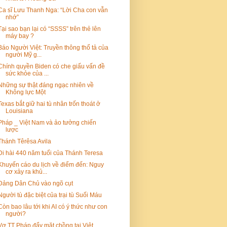
Ca sĩ Lưu Thanh Nga: “Lời Cha con vẫn
nhớ”
Tại sao bạn lại có “SSSS” trên thẻ lên
máy bay ?
Báo Người Việt: Truyền thông thổ tả của
người Mỹ g...
Chính quyền Biden có che giấu vấn đề
sức khỏe của ...
Những sự thật đáng ngạc nhiên về
Không lực Một
Texas bắt giữ hai tù nhân trốn thoát ở
Louisiana
Pháp _ Việt Nam và ảo tưởng chiến
lược
Thánh Têrêsa Avila
Di hài 440 năm tuổi của Thánh Teresa
Khuyến cáo du lịch về điểm đến: Nguy
cơ xảy ra khủ...
Đảng Dân Chủ vào ngõ cụt
Người tù đặc biệt của trại tù Suối Máu
Còn bao lâu tới khi AI có ý thức như con
người?
Vợ TT Pháp đẩy mặt chồng tại Việt