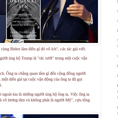
cùng Biden làm điều gì đó vô ích", các tác giả viết.
gười ủng hộ Trump là "rác rưởi" trong một cuộc vận
h. Ông ta chẳng quan tâm gì đến cộng đồng người
 một diễn giả tại cuộc vận động của ông ta đã gọi
i.
ổi ngoài kia là những người ủng hộ ông ta. Việc ông ta
à vô lương tâm và không phải là người Mỹ", cựu tổng