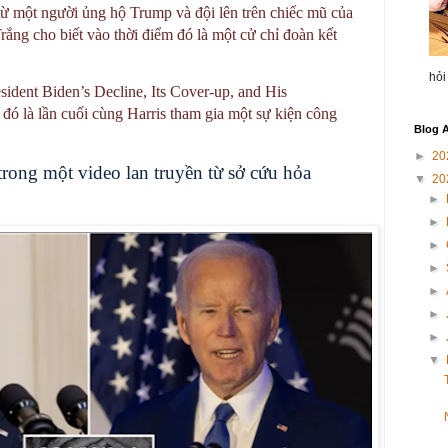
ừ một người ủng hộ Trump và đội lên trên chiếc mũ của
ắng cho biết vào thời điểm đó là một cử chỉ đoàn kết
hỏi
sident Biden’s Decline, Its Cover-up, and His
đó là lần cuối cùng Harris tham gia một sự kiện công
Blog A
►
20
ong một video lan truyền từ sở cứu hỏa
▼
20
►
►
►
►
►
►
►
▼