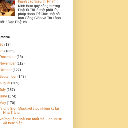
thành các “siêu thị Phật”
Kính thưa quý đồng hương
Phật tử Tôi là một phật tử,
pháp danh Trí Giác. Một số
bạn Công Giáo và Tin Lành
 tôi: “ Đạo Phật cá...
rchive
26
(18)
25
(1865)
December
(18)
November
(112)
October
(127)
September
(143)
August
(209)
July
(187)
June
(174)
May
(170)
Tỷ phú Elon Musk kết thúc nhiệm kỳ tại
Nhà Trắng
Những động thái lớn nhất mà Elon Musk
đã thực hiện...