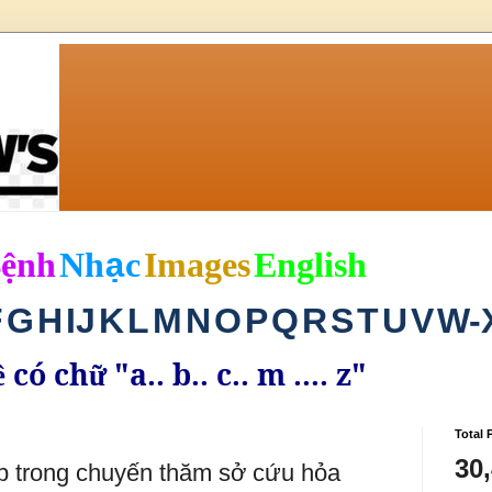
B
ệ
nh
Nh
c
Images
English
ạ
F
G
H
I
J
K
L
M
N
O
P
Q
R
S
T
U
V
W-
có ch
"a.. b.. c.. m .... z"
ề
ữ
Total 
30
p trong chuyến thăm sở cứu hỏa