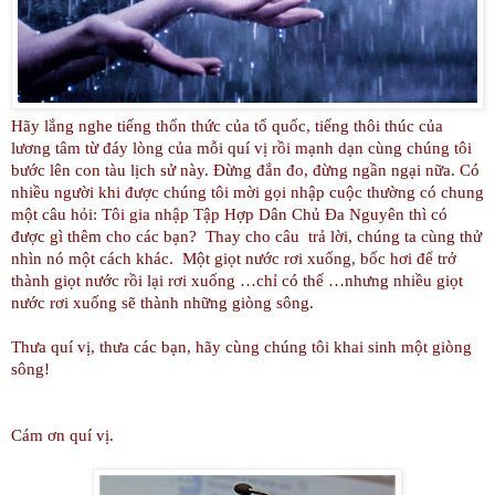
Hãy lắng nghe tiếng thổn thức của tổ quốc, tiếng thôi thúc của
lương tâm từ đáy lòng của mỗi quí vị rồi mạnh dạn cùng chúng tôi
bước lên con tàu lịch sử này. Đừng đắn đo, đừng ngần ngại nữa. Có
nhiều người khi được chúng tôi mời gọi nhập cuộc thường có chung
một câu hỏi: Tôi gia nhập Tập Hợp Dân Chủ Đa Nguyên thì có
được gì thêm cho các bạn? Thay cho câu trả lời, chúng ta cùng thử
nhìn nó một cách khác. Một giọt nước rơi xuống, bốc hơi để trở
thành giọt nước rồi lại rơi xuống …chỉ có thế …nhưng nhiều giọt
nước rơi xuống sẽ thành những giòng sông.
Thưa quí vị, thưa các bạn, hãy cùng chúng tôi khai sinh một giòng
sông!
Cám ơn quí vị.