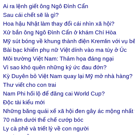
Ai ra lệnh giết ông Ngô Đình Cẩn
Sau cái chết sẽ là gì?
Hoa hậu Nhật làm thay đổi cái nhìn xã hội?
Xử bắn ông Ngô Đình Cẩn ở khám Chí Hòa
Mỹ sút bóng về khung thành điện Kremlin với vụ bê 
Bài bạc khiến phụ nữ Việt dính vào ma túy ở Úc
Môi trường Việt Nam: Thảm họa đáng ngại
Vì sao khó quên những ký ức đau đớn?
Kỳ Duyên bỏ Việt Nam quay lại Mỹ mở nhà hàng?
Thư viết cho con trai
Nam Phi hối lộ để đăng cai World Cup?
Độc tài kiểu mới
Những băng quái xế xã hội đen gây ác mộng nhất t
70 năm dưới thể chế cướp bóc
Ly cà phê và triết lý về con người