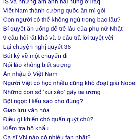
IS và những ám ảnh hãi hùng ở Iraq
Việt Nam thành cường quốc ăn mì gói
Con người có thể không ngủ trong bao lâu?
Bí quyết ăn uống để trẻ lâu của phụ nữ Nhật
9 câu hỏi rất khó và 9 câu trả lời tuyệt vời
Lại chuyện nghị quyết 36
Bút ký về một chuyến đi
Nói láo không biết sượng
Ăn nhậu ở Việt Nam
Người Việt có học nhiều cũng khó đoạt giải Nobel
Những con số 'xui xẻo' gây tai ương
Bột ngọt: Hiểu sao cho đúng?
Giao lưu văn hóa
Điều gì khiến chó quấn quýt chủ?
Kiểm tra hộ khẩu
Ca sĩ VN nào có nhiều fan nhất?