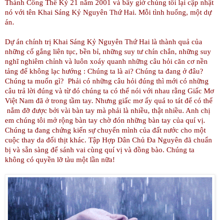
Thành Công Thế Kỷ 21 năm 2001 và bây giờ chúng tôi lại cập nhật
nó với tên Khai Sáng Kỷ Nguyên Thứ Hai. Mỗi tình huống, một dự
án.
Dự án chính trị Khai Sáng Kỷ Nguyên Thứ Hai là thành quả của
những cố gắng liên tục, bền bỉ, những suy tư chín chắn, những suy
nghĩ nghiêm chỉnh và luôn xoáy quanh những câu hỏi căn cơ nền
tảng để không lạc hướng : Chúng ta là ai? Chúng ta đang ở đâu?
Chúng ta muốn gì? Phải có những câu hỏi đúng thì mới có những
câu trả lời đúng và từ đó chúng ta có thể nói với nhau rằng Giấc Mơ
Việt
Nam
đã ở trong tầm tay. Nhưng giấc mơ ấy quá to tát để có thể
nắm đỡ được bởi vài bàn tay mà phải là nhiều, thật nhiều. Anh chị
em chúng tôi mở rộng bàn tay chờ đón những bàn tay của quí vị.
Chúng ta đang chứng kiến sự chuyển mình của đất nước cho một
cuộc thay da đổi thịt khác. Tập Hợp Dân Chủ Đa Nguyên đã chuẩn
bị và sẵn sàng để sánh vai cùng quí vị và đồng bào. Chúng ta
không có quyền lỡ tàu một lần nữa!