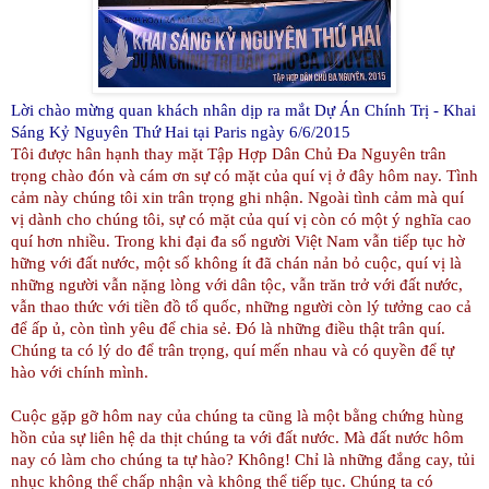
Lời chào mừng quan khách nhân dịp ra mắt Dự Án Chính Trị - Khai
Sáng Kỷ Nguyên Thứ Hai tại
Paris
ngày 6/6/2015
Tôi được hân hạnh thay mặt Tập Hợp Dân Chủ Đa Nguyên trân
trọng chào đón và cám ơn sự có mặt của quí vị ở đây hôm nay. Tình
cảm này chúng tôi xin trân trọng ghi nhận. Ngoài tình cảm mà quí
vị dành cho chúng tôi, sự có mặt của quí vị còn có một ý nghĩa cao
quí hơn nhiều. Trong khi đại đa số người Việt Nam vẫn tiếp tục hờ
hững với đất nước, một số không ít đã chán nản bỏ cuộc, quí vị là
những người vẫn nặng lòng với dân tộc, vẫn trăn trở với đất nước,
vẫn thao thức với tiền đồ tổ quốc, những người còn lý tưởng cao cả
để ấp ủ, còn tình yêu để chia sẻ. Đó là những điều thật trân quí.
Chúng ta có lý do để trân trọng, quí mến nhau và có quyền để tự
hào với chính mình.
Cuộc gặp gỡ hôm nay của chúng ta cũng là một bằng chứng hùng
hồn của sự liên hệ da thịt chúng ta với đất nước. Mà đất nước hôm
nay có làm cho chúng ta tự hào? Không! Chỉ là những đắng cay, tủi
nhục không thể chấp nhận và không thể tiếp tục. Chúng ta có