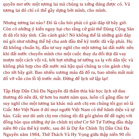
quyền mơ ước một tương lai mà chúng ta xứng đáng được có. Và
tương lai đó chỉ có thể gầy dựng bởi mình, cho mình.
Nhưng tương lai nào? Đó là câu hỏi phải có giải đáp từ bây giờ.
Còn có những ý kiến nguy hại cho rằng cứ giải thể Đảng Cộng Sản
đi đã rồi hãy tính. Cần cảnh giác! Nó không thể là những giải đáp
mì gói như những thế hệ cha anh đầu thế kỷ trước đã vấp phải. Họ
đã không chuẩn bị, đầu tư suy nghĩ cho một tương lai đất nước nên
khi đất nước chuyển mình cho một cuộc thay da đổi thịt đã vay
mượn một cách vội vã, hời hợt những tư tưởng xa lạ với dân tộc và
không phù hợp cho đất nước mà hậu quả chúng ta còn gánh chiụ
cho tới bây giờ. Bao nhiêu xương máu đã đổ ra, bao nhiêu mất mát
đổ vỡ vẫn còn lồ lộ trước mắt. Đừng để lịch sử lập lại!
Tập Hợp Dân Chủ Đa Nguyên đã thấm thía bài học lịch sử đau
thương đó nên đã, từ hơn ba mươi năm qua, luôn cố gắng đầu tư
suy nghĩ cho một tương lai khác mà anh chị em chúng tôi gọi nó là
Giấc Mơ Việt Nam ở đó mọi người Việt Nam có thể hãnh diện và tự
hào. Giấc mơ đó anh chị em chúng tôi đã gói ghém để đề nghị với
đồng bào qua những dự án chính trị như Cơ Sở Tư Tưởng đầu thập
niên 80 của thế kỷ trước, sau đó là Dự Án Chính Trị Dân Chủ Đa
Nguyên năm 1984, Thử Thách Và Hy Vọng giữa thập niên 90 rồi