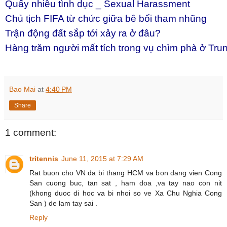
Quấy nhiễu tình dục _ Sexual Harassment
Chủ tịch FIFA từ chức giữa bê bối tham nhũng
Trận động đất sắp tới xảy ra ở đâu?
Hàng trăm người mất tích trong vụ chìm phà ở Trun
Bao Mai
at
4:40 PM
Share
1 comment:
tritennis
June 11, 2015 at 7:29 AM
Rat buon cho VN da bi thang HCM va bon dang vien Cong
San cuong buc, tan sat , ham doa ,va tay nao con nit
(khong duoc di hoc va bi nhoi so ve Xa Chu Nghia Cong
San ) de lam tay sai .
Reply