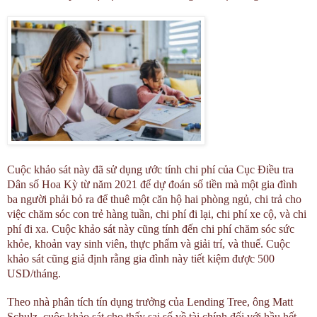
Cuộc khảo sát này đã sử dụng ước tính chi phí của Cục Điều tra
Dân số Hoa Kỳ từ năm 2021 để dự đoán số tiền mà một gia đình
ba người phải bỏ ra để thuê một căn hộ hai phòng ngủ, chi trả cho
việc chăm sóc con trẻ hàng tuần, chi phí đi lại, chi phí xe cộ, và chi
phí đi xa. Cuộc khảo sát này cũng tính đến chi phí chăm sóc sức
khỏe, khoản vay sinh viên, thực phẩm và giải trí, và thuế. Cuộc
khảo sát cũng giả định rằng gia đình này tiết kiệm được 500
USD/tháng.
Theo nhà phân tích tín dụng trưởng của Lending Tree, ông Matt
Schulz, cuộc khảo sát cho thấy sai số về tài chính đối với hầu hết