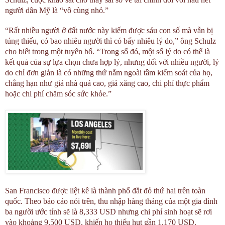
người dân Mỹ là “vô cùng nhỏ.”
“Rất nhiều người ở đất nước này kiếm được sáu con số mà vẫn bị
túng thiếu, có bao nhiêu người thì có bấy nhiêu lý do,” ông Schulz
cho biết trong một tuyên bố. “Trong số đó, một số lý do có thể là
kết quả của sự lựa chọn chưa hợp lý, nhưng đối với nhiều người, lý
do chỉ đơn giản là có những thứ nằm ngoài tầm kiểm soát của họ,
chẳng hạn như giá nhà quá cao, giá xăng cao, chi phí thực phẩm
hoặc chi phí chăm sóc sức khỏe.”
San Francisco được liệt kê là thành phố đắt đỏ thứ hai trên toàn
quốc. Theo báo cáo nói trên, thu nhập hàng tháng của một gia đình
ba người ước tính sẽ là 8,333 USD nhưng chi phí sinh hoạt sẽ rơi
vào khoảng 9,500 USD, khiến họ thiếu hụt gần 1,170 USD.