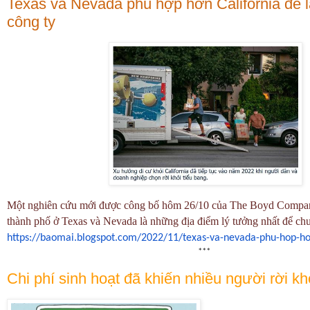
Texas và Nevada phù hợp hơn California để l
công ty
Một nghiên cứu mới được công bố hôm 26/10 của The Boyd Company
thành phố ở Texas và Nevada là những địa điểm lý tưởng nhất để chu
https://baomai.blogspot.com/
2022/11/texas-va-nevada-phu-
hop-ho
***
Chi phí sinh hoạt đã khiến nhiều người rời khỏ