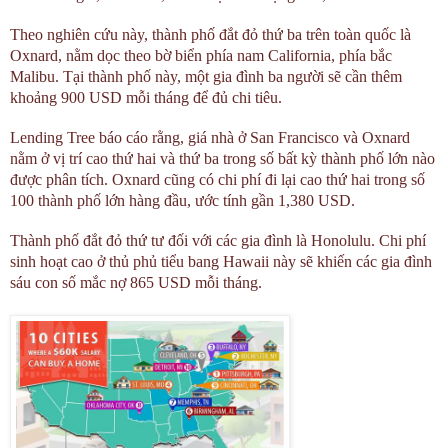
Theo nghiên cứu này, thành phố đắt đỏ thứ ba trên toàn quốc là
Oxnard, nằm dọc theo bờ biển phía nam California, phía bắc
Malibu. Tại thành phố này, một gia đình ba người sẽ cần thêm
khoảng 900 USD mỗi tháng để đủ chi tiêu.
Lending Tree báo cáo rằng, giá nhà ở San Francisco và Oxnard
nằm ở vị trí cao thứ hai và thứ ba trong số bất kỳ thành phố lớn nào
được phân tích. Oxnard cũng có chi phí đi lại cao thứ hai trong số
100 thành phố lớn hàng đầu, ước tính gần 1,380 USD.
Thành phố đắt đỏ thứ tư đối với các gia đình là Honolulu. Chi phí
sinh hoạt cao ở thủ phủ tiểu bang Hawaii này sẽ khiến các gia đình
sáu con số mắc nợ 865 USD mỗi tháng.