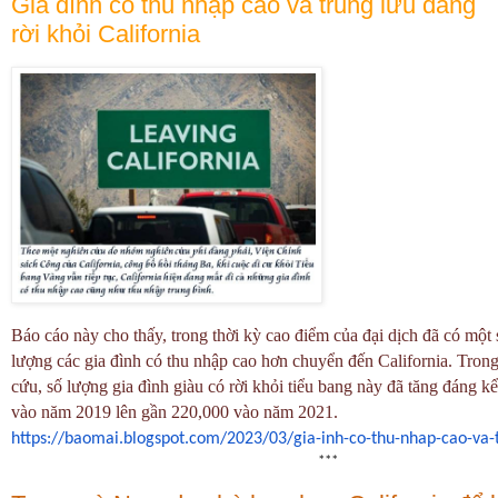
Gia đình có thu nhập cao và trung lưu đang
rời khỏi California
Báo cáo này cho thấy, trong thời kỳ cao điểm của đại dịch đã có một 
lượng các gia đình có thu nhập cao hơn chuyển đến California. Trong
cứu, số lượng gia đình giàu có rời khỏi tiểu bang này đã tăng đáng 
vào năm 2019 lên gần 220,000 vào năm 2021.
https://baomai.blogspot.com/
2023/03/gia-inh-co-thu-nhap-
cao-va-
***