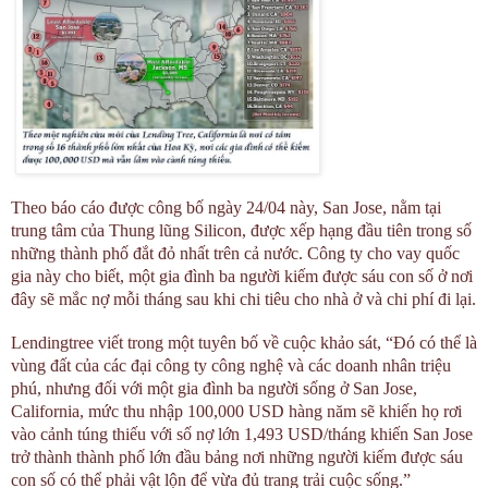
Theo báo cáo được công bố ngày 24/04 này, San Jose, nằm tại
trung tâm của Thung lũng Silicon, được xếp hạng đầu tiên trong số
những thành phố đắt đỏ nhất trên cả nước. Công ty cho vay quốc
gia này cho biết, một gia đình ba người kiếm được sáu con số ở nơi
đây sẽ mắc nợ mỗi tháng sau khi chi tiêu cho nhà ở và chi phí đi lại.
Lendingtree viết trong một tuyên bố về cuộc khảo sát, “Đó có thể là
vùng đất của các đại công ty công nghệ và các doanh nhân triệu
phú, nhưng đối với một gia đình ba người sống ở San Jose,
California, mức thu nhập 100,000 USD hàng năm sẽ khiến họ rơi
vào cảnh túng thiếu với số nợ lớn 1,493 USD/tháng khiến San Jose
trở thành thành phố lớn đầu bảng nơi những người kiếm được sáu
con số có thể phải vật lộn để vừa đủ trang trải cuộc sống.”